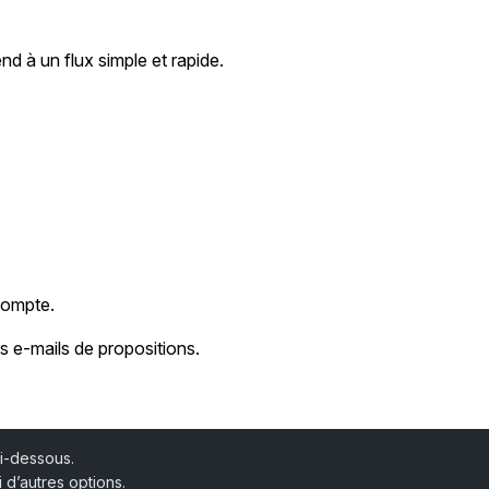
n
nd à un flux simple et rapide.
compte.
rs e-mails de propositions.
ci-dessous.
 d’autres options.