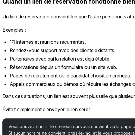
Quand un lien de réservation fonctionne bie
Un lien de réservation convient lorsque l’autre personne s’atte
Exemples :
1:1 internes et réunions récurrentes.
Rendez-vous support avec des clients existants.
Partenaires avec qui la relation est déjà établie.
Réservations depuis un formulaire ou un site web.
Pages de recrutement où le candidat choisit un créneau.
Appels commerciaux ou démos où réduire les échanges 
Dans ces situations, un lien est souvent plus utile que plusieu
Évitez simplement d’envoyer le lien seul :
Vous pouvez choisir le créneau qui vous convient via la page 
Si aucun horaire ne convient, dites-le-moi et je vous proposerai