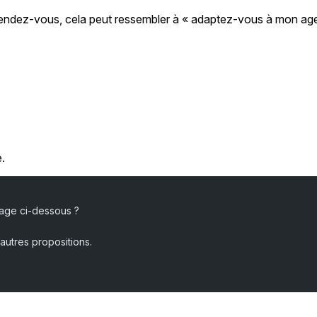
 rendez-vous, cela peut ressembler à « adaptez-vous à mon ag
e.
page ci-dessous ?
’autres propositions.