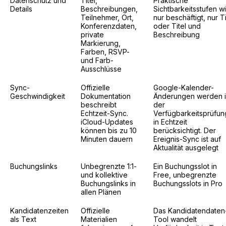
Datenschutz und
Titel,
Praktische
Details
Beschreibungen,
Sichtbarkeitsstufen w
Teilnehmer, Ort,
nur beschäftigt, nur Ti
Konferenzdaten,
oder Titel und
private
Beschreibung
Markierung,
Farben, RSVP-
und Farb-
Ausschlüsse
Sync-
Offizielle
Google-Kalender-
Geschwindigkeit
Dokumentation
Änderungen werden 
beschreibt
der
Echtzeit-Sync.
Verfügbarkeitsprüfun
iCloud-Updates
in Echtzeit
können bis zu 10
berücksichtigt. Der
Minuten dauern
Ereignis-Sync ist auf
Aktualität ausgelegt
Buchungslinks
Unbegrenzte 1:1-
Ein Buchungsslot in
und kollektive
Free, unbegrenzte
Buchungslinks in
Buchungsslots in Pro
allen Plänen
Kandidatenzeiten
Offizielle
Das Kandidatendaten
als Text
Materialien
Tool wandelt