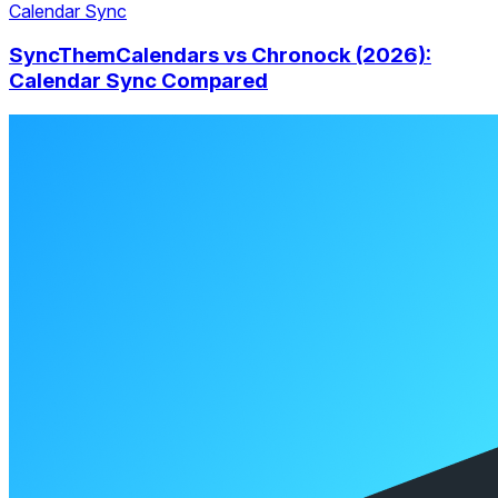
Calendar Sync
SyncThemCalendars vs Chronock (2026):
Calendar Sync Compared