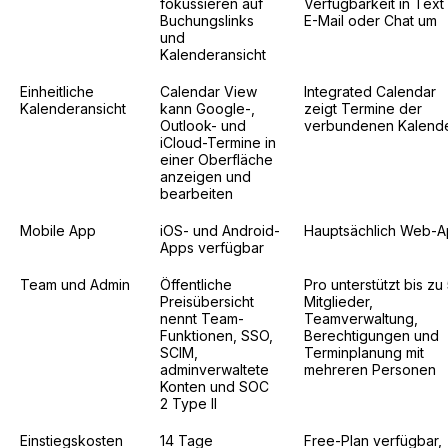
fokussieren auf
Verfügbarkeit in Text 
Buchungslinks
E-Mail oder Chat um
und
Kalenderansicht
Einheitliche
Calendar View
Integrated Calendar
Kalenderansicht
kann Google-,
zeigt Termine der
Outlook- und
verbundenen Kalend
iCloud-Termine in
einer Oberfläche
anzeigen und
bearbeiten
Mobile App
iOS- und Android-
Hauptsächlich Web-
Apps verfügbar
Team und Admin
Öffentliche
Pro unterstützt bis zu
Preisübersicht
Mitglieder,
nennt Team-
Teamverwaltung,
Funktionen, SSO,
Berechtigungen und
SCIM,
Terminplanung mit
adminverwaltete
mehreren Personen
Konten und SOC
2 Type II
Einstiegskosten
14 Tage
Free-Plan verfügbar,