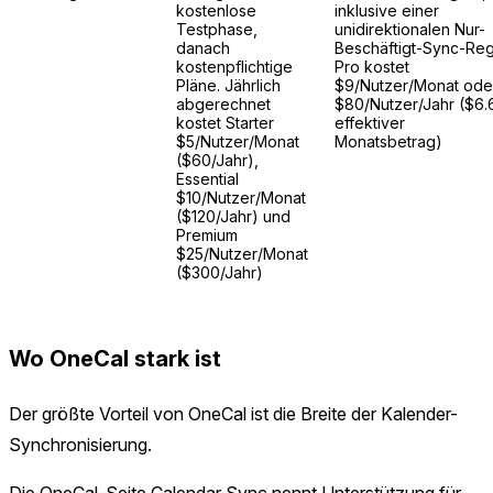
kostenlose
inklusive einer
Testphase,
unidirektionalen Nur-
danach
Beschäftigt-Sync-Reg
kostenpflichtige
Pro kostet
Pläne. Jährlich
$9/Nutzer/Monat ode
abgerechnet
$80/Nutzer/Jahr ($6.
kostet Starter
effektiver
$5/Nutzer/Monat
Monatsbetrag)
($60/Jahr),
Essential
$10/Nutzer/Monat
($120/Jahr) und
Premium
$25/Nutzer/Monat
($300/Jahr)
Wo OneCal stark ist
Der größte Vorteil von OneCal ist die Breite der Kalender-
Synchronisierung.
Die OneCal-Seite
Calendar Sync
nennt Unterstützung für